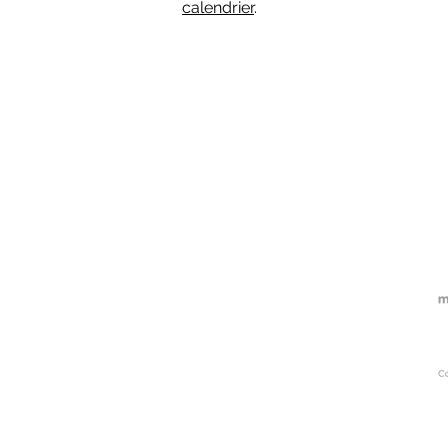
calendrier
.
Accueil
À propos
Service
s
Problématiques
Documentatio
n et ressources
Membership
Équipe