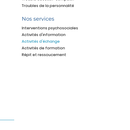
Troubles de la personnalité
Nos services
Interventions psychosociales
Activités d'information
Activités d'échange
Activités de formation
Répit et ressoucement
ANCRIER
418-248-0068
acceptez
info@lancre.org
182, av. de la Fabrique
Suite 103
Montmagny (Québec)
G5V 2J8